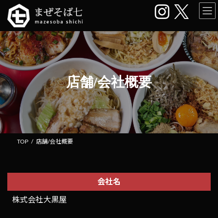
コ
ナ
ン
ビ
テ
ゲ
ン
ー
ツ
シ
へ
ョ
ス
ン
店舗/会社概要
キ
に
ッ
移
プ
動
TOP
店舗/会社概要
会社名
株式会社大黒屋